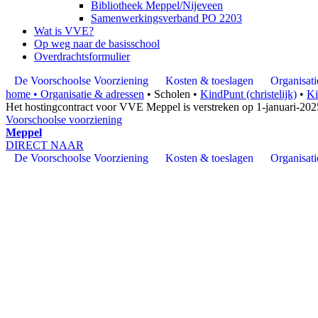
Bibliotheek Meppel/Nijeveen
Samenwerkingsverband PO 2203
Wat is VVE?
Op weg naar de basisschool
Overdrachtsformulier
De Voorschoolse Voorziening
Kosten & toeslagen
Organisati
home •
Organisatie & adressen
•
Scholen
•
KindPunt (christelijk)
•
Ki
Het hostingcontract voor VVE Meppel is verstreken op 1-januari-20
Voorschoolse voorziening
Meppel
DIRECT NAAR
De Voorschoolse Voorziening
Kosten & toeslagen
Organisati