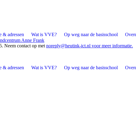
e & adressen
Wat is VVE?
Op weg naar de basisschool
Overd
ndcentrum Anne Frank
25. Neem contact op met
noreply@heutink-ict.nl
voor meer informatie.
e & adressen
Wat is VVE?
Op weg naar de basisschool
Overd