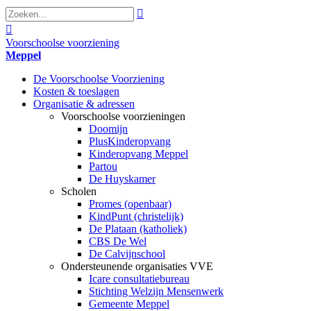


Voorschoolse voorziening
Meppel
De Voorschoolse Voorziening
Kosten & toeslagen
Organisatie & adressen
Voorschoolse voorzieningen
Doomijn
PlusKinderopvang
Kinderopvang Meppel
Partou
De Huyskamer
Scholen
Promes (openbaar)
KindPunt (christelijk)
De Plataan (katholiek)
CBS De Wel
De Calvijnschool
Ondersteunende organisaties VVE
Icare consultatiebureau
Stichting Welzijn Mensenwerk
Gemeente Meppel