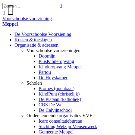



Voorschoolse voorziening
Meppel
De Voorschoolse Voorziening
Kosten & toeslagen
Organisatie & adressen
Voorschoolse voorzieningen
Doomijn
PlusKinderopvang
Kinderopvang Meppel
Partou
De Huyskamer
Scholen
Promes (openbaar)
KindPunt (christelijk)
De Plataan (katholiek)
CBS De Wel
De Calvijnschool
Ondersteunende organisaties VVE
Icare consultatiebureau
Stichting Welzijn Mensenwerk
Gemeente Meppel